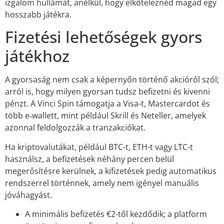
izgalom hullámát, anélkül, hogy elköteleznéd magad egy
hosszabb játékra.
Fizetési lehetőségek gyors
játékhoz
A gyorsaság nem csak a képernyőn történő akcióról szól;
arról is, hogy milyen gyorsan tudsz befizetni és kivenni
pénzt. A Vinci Spin támogatja a Visa-t, Mastercardot és
több e‑wallett, mint például Skrill és Neteller, amelyek
azonnal feldolgozzák a tranzakciókat.
Ha kriptovalutákat, például BTC-t, ETH-t vagy LTC-t
használsz, a befizetések néhány percen belül
megerősítésre kerülnek, a kifizetések pedig automatikus
rendszerrel történnek, amely nem igényel manuális
jóváhagyást.
A minimális befizetés €2-től kezdődik; a platform