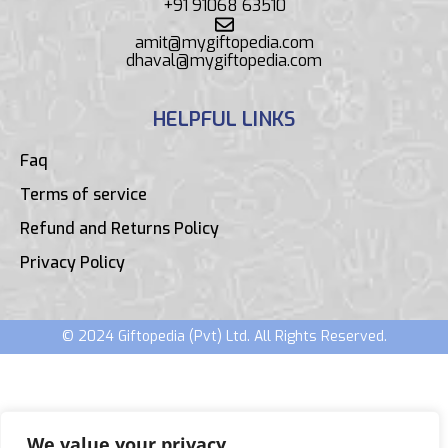
+91 91068 63510
amit@mygiftopedia.com
dhaval@mygiftopedia.com
HELPFUL LINKS
Faq
Terms of service
Refund and Returns Policy
Privacy Policy
© 2024 Giftopedia (Pvt) Ltd. All Rights Reserved.
We value your privacy