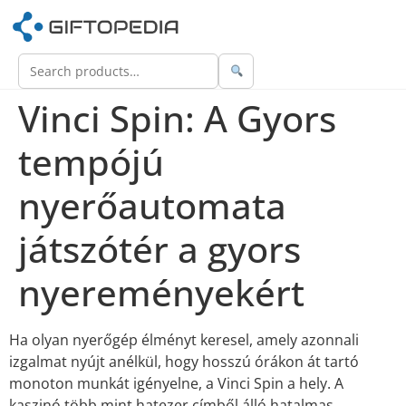
Vinci Spin: A Gyors
tempójú
nyerőautomata
játszótér a gyors
nyereményekért
Ha olyan nyerőgép élményt keresel, amely azonnali
izgalmat nyújt anélkül, hogy hosszú órákon át tartó
monoton munkát igényelne, a Vinci Spin a hely. A
kaszinó több mint hatezer címből álló hatalmas