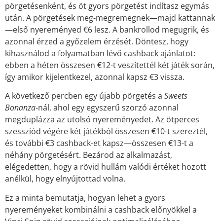
pörgetésenként, és öt gyors pörgetést indítasz egymás
után. A pörgetések meg-megremegnek—majd kattannak
—első nyereményed €6 lesz. A bankrollod megugrik, és
azonnal érzed a győzelem érzését. Döntesz, hogy
kihasználod a folyamatban lévő cashback ajánlatot:
ebben a héten összesen €12-t veszítettél két játék során,
így amikor kijelentkezel, azonnal kapsz €3 vissza.
A következő percben egy újabb pörgetés a
Sweets
Bonanza
-nál, ahol egy egyszerű szorzó azonnal
megduplázza az utolsó nyereményedet. Az ötperces
szessziód végére két játékból összesen €10-t szereztél,
és további €3 cashback-et kapsz—összesen €13-t a
néhány pörgetésért. Bezárod az alkalmazást,
elégedetten, hogy a rövid hullám valódi értéket hozott
anélkül, hogy elnyújtottad volna.
Ez a minta bemutatja, hogyan lehet a gyors
nyereményeket kombinálni a cashback előnyökkel a