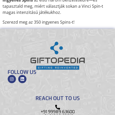
tapasztald meg, miért választják sokan a Vinci Spin-t
magas intenzitású játékukhoz.
Szerezd meg az 350 ingyenes Spins-t!
FOLLOW US
REACH OUT TO US
+91 99989 63600