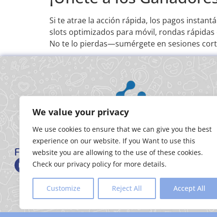
Si te atrae la acción rápida, los pagos insta
slots optimizados para móvil, rondas rápidas
No te lo pierdas—sumérgete en sesiones cort
We value your privacy
We use cookies to ensure that we can give you the best
experience on our website. If you Want to use this
FOLLOW US
website you are allowing to the use of these cookies.
Check our privacy policy for more details.
Customize
Reject All
Accept All