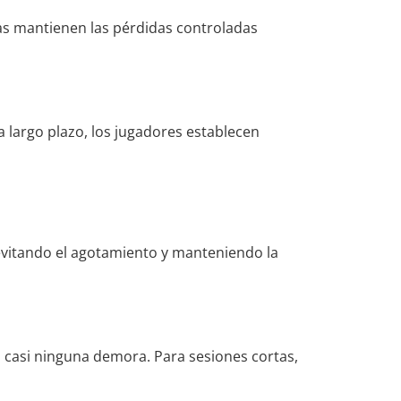
as mantienen las pérdidas controladas
a largo plazo, los jugadores establecen
evitando el agotamiento y manteniendo la
n casi ninguna demora. Para sesiones cortas,