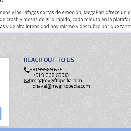
ntáneos y las ráfagas cortas de emoción, MegaPari ofrece un 
 de crash y mesas de giro rápido, cada minuto en la plataf
as y de alta intensidad hoy mismo y descubre por qué tant
REACH OUT TO US
+91 99989 63600
+91 91068 63510
amit@mygiftopedia.com
dhaval@mygiftopedia.com