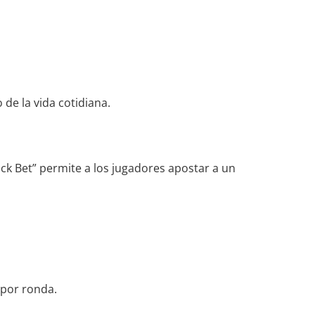
 de la vida cotidiana.
ick Bet” permite a los jugadores apostar a un
 por ronda.