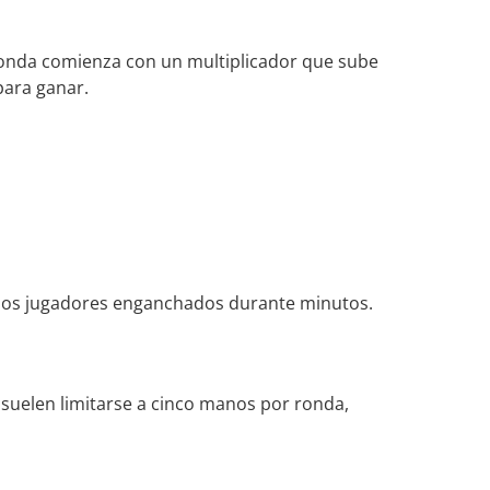
ronda comienza con un multiplicador que sube
para ganar.
 los jugadores enganchados durante minutos.
 suelen limitarse a cinco manos por ronda,