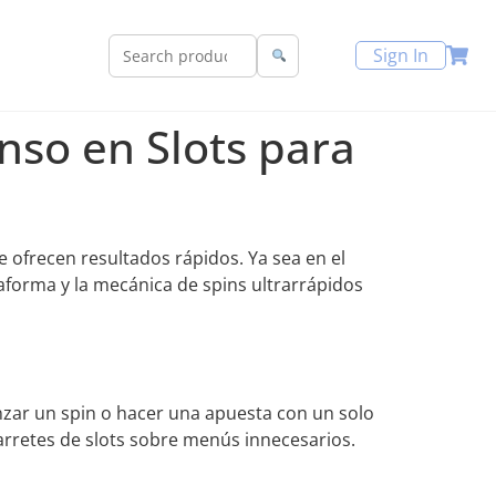
Sign In
nso en Slots para
 ofrecen resultados rápidos. Ya sea en el
taforma y la mecánica de spins ultrarrápidos
anzar un spin o hacer una apuesta con un solo
carretes de slots sobre menús innecesarios.