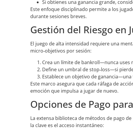
Si obtienes una ganancia grande, conside
Este enfoque disciplinado permite a los juga
durante sesiones breves.
Gestión del Riesgo en 
El juego de alta intensidad requiere una ment
micro‑objetivos por sesión:
Crea un límite de bankroll—nunca uses m
Define un umbral de stop‑loss—si pierde
Establece un objetivo de ganancia—una v
Este marco asegura que cada ráfaga de acció
emoción que impulsa a jugar de nuevo.
Opciones de Pago para
La extensa biblioteca de métodos de pago de l
la clave es el acceso instantáneo: