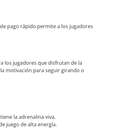
de pago rápido permite a los jugadores
a los jugadores que disfrutan de la
la motivación para seguir girando o
iene la adrenalina viva.
de juego de alta energía.