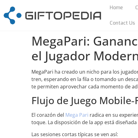
Home
C
Contact Us
MegaPari: Gananci
el Jugador Moder
MegaPari ha creado un nicho para los jugadore
tren, esperando en la fila o tomando un desca
te permiten aprovechar cada momento de adr
Flujo de Juego Mobile‑F
El corazón del
Mega Pari
radica en su experien
toque. La disposición de la app está diseñada
Las sesiones cortas típicas se ven así: