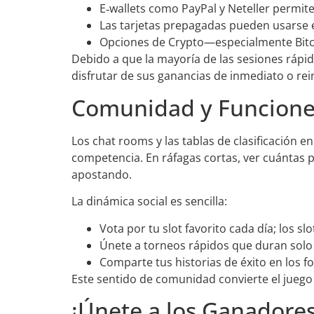
E‑wallets como PayPal y Neteller permite
Las tarjetas prepagadas pueden usarse en 
Opciones de Crypto—especialmente Bit
Debido a que la mayoría de las sesiones ráp
disfrutar de sus ganancias de inmediato o rein
Comunidad y Funciones
Los chat rooms y las tablas de clasificación 
competencia. En ráfagas cortas, ver cuántas 
apostando.
La dinámica social es sencilla:
Vota por tu slot favorito cada día; los sl
Únete a torneos rápidos que duran sol
Comparte tus historias de éxito en los f
Este sentido de comunidad convierte el juego 
¡Únete a los Ganadores